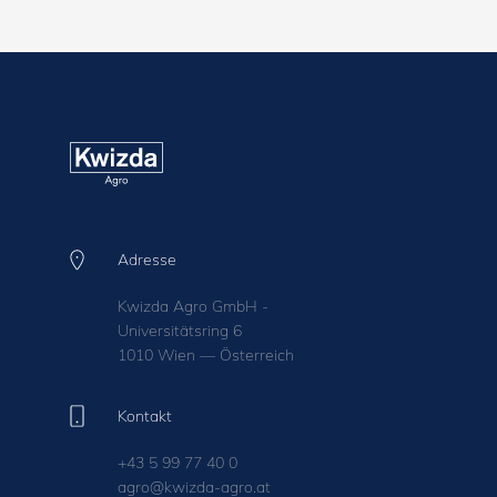
Adresse
Kwizda Agro GmbH -
Universitätsring 6
1010 Wien — Österreich
Kontakt
+43 5 99 77 40 0
agro@kwizda-agro.at