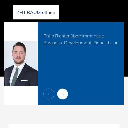
ZEIT.RAUM öffnen
Philip Richter übernimmt neue
Business-Development-Einheit b...