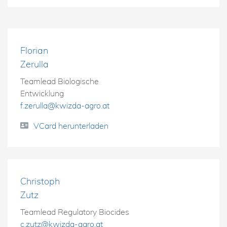
Florian
Zerulla
Teamlead Biologische
Entwicklung
f.zerulla@kwizda-agro.at
VCard herunterladen
Christoph
Zutz
Teamlead Regulatory Biocides
c.zutz@kwizda-agro.at