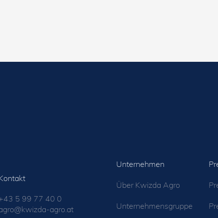
Unternehmen
Pr
Kontakt
Über Kwizda Agro
Pr
+43 5 99 77 40 0
Unternehmensgruppe
Pr
agro@kwizda-agro.at