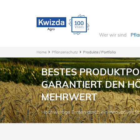
Wer wir sind
Pfl
Home
Pflanzenschutz
Produkte / Portfolio
BESTES PRODUKTPO
GARANTIERT DEN H
MEHRWERT
Hochwertige Ernten durch ein innovatives Pr