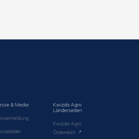
esse & Media
Kwizda Agro
Länderseiten
essemeldung
Kwizda Agro
essebilder
Österreich