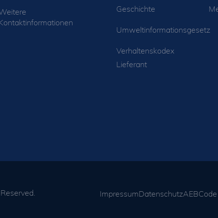
Geschichte
Me
Weitere
Kontaktinformationen
Umweltinformationsgesetz
Verhaltenskodex
Lieferant
s Reserved.
Impressum
Datenschutz
AEB
Code 