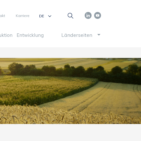
akt
Karriere
Länderseiten
uktion
Entwicklung