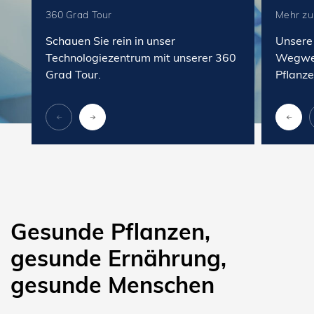
360 Grad Tour
Mehr zu
Schauen Sie rein in unser
Unsere
Technologiezentrum mit unserer 360
Wegwei
Grad Tour.
Pflanz
Gesunde Pflanzen,
gesunde Ernährung,
gesunde Menschen