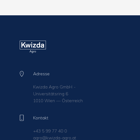
Adresse
Kwizda Agro GmbH -
Universitätsring 6
1010 Wien — Österreich
Kontakt
+43 5 99 77 40 0
agro@kwizda-agro.at