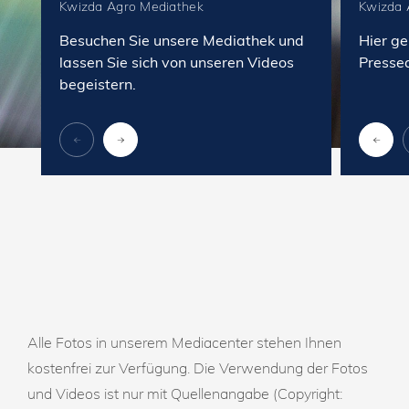
Kwizda Agro Mediathek
Kwizda 
Besuchen Sie unsere Mediathek und
Hier ge
lassen Sie sich von unseren Videos
Presse
begeistern.
Alle Fotos in unserem Mediacenter stehen Ihnen
kostenfrei zur Verfügung. Die Verwendung der Fotos
und Videos ist nur mit Quellenangabe (Copyright: