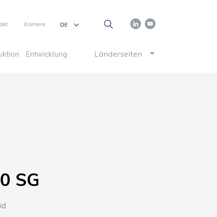
akt
Karriere
Länderseiten
uktion
Entwicklung
0 SG
id