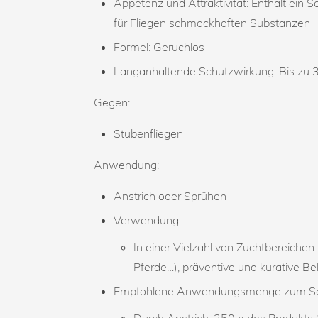
Appetenz und Attraktivität: Enthält ein 
für Fliegen schmackhaften Substanzen
Formel: Geruchlos
Langanhaltende Schutzwirkung: Bis zu 
Gegen:
Stubenfliegen
Anwendung:
Anstrich oder Sprühen
Verwendung
In einer Vielzahl von Zuchtbereichen
Pferde…), präventive und kurative 
Empfohlene Anwendungsmenge zum Schu
Durch Anstrich: 250 g des Produkt