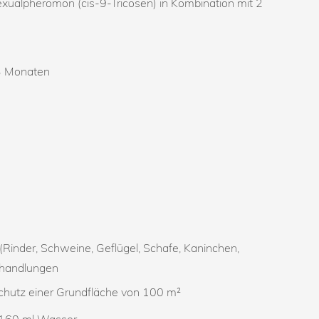
Sexualpheromon (cis-9-Tricosen) in Kombination mit 2
3 Monaten
 (Rinder, Schweine, Geflügel, Schafe, Kaninchen,
Behandlungen
tz einer Grundfläche von 100 m²
s 160 ml Wasser