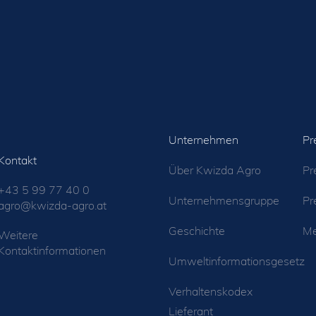
Unternehmen
Pr
Kontakt
Über Kwizda Agro
Pr
+43 5 99 77 40 0
Unternehmensgruppe
Pr
agro@kwizda-agro.at
Geschichte
Me
Weitere
Kontaktinformationen
Umweltinformationsgesetz
Verhaltenskodex
Lieferant