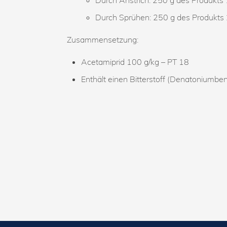
Durch Sprühen: 250 g des Produkts 
Zusammensetzung:
Acetamiprid 100 g/kg – PT 18
Enthält einen Bitterstoff (Denatoniumbe