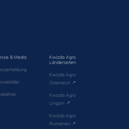
esse & Media
Kwizda Agro
Länderseiten
essemeldung
Kwizda Agro
essebilder
Österreich
diathek
Kwizda Agro
Ungarn
Kwizda Agro
Rumänien